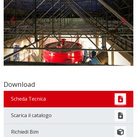
Indietro
{ __('A
Download
Scheda Tecnica
Scarica il catalogo
Richiedi Bim