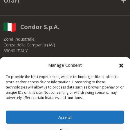
Orari
Condor S.p.A.
Zona Industriale,
Conza della Campania (AV)
83040 ITALY
Tel: +39 0827 39512
Manage Consent
info@condorspa.com
Pec: condorgroup@pec.it
To provide the best experiences, we use technologies like cookies to
store and/or access device information. Consenting to these
technologies will allow us to process data such as browsing behavior or
unique IDs on this site. Not consenting or withdrawing consent, may
SEDE NUSCO
adversely affect certain features and functions.
Contrada Fiorentine
Nusco (Av)
83051 ITALY
Tel: +39 0827 1813932
Accept