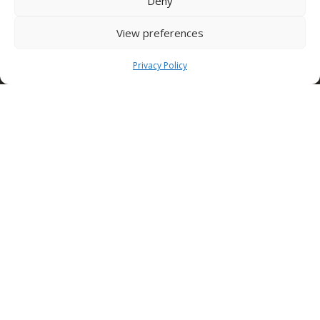
Deny
SEDE TORINO (Edilcomec)
View preferences
Via Lando Conti, 1
Nichelino (TO)
10042 ITALY
Privacy Policy
Tel: +39 011 624750
info@edilcomec.it
SEDE MILANO
Via Uboldo, 191
Caronno Pertusella (VA)
21042 ITALY
Tel: +39 02 47763744
Condor Gulf DWC LLC
One Space Building
Dubai Investment Park DUBAI – UAE