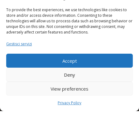
Link utili
To provide the best experiences, we use technologies like cookies to
store and/or access device information. Consenting to these
Policy
technologies will allow us to process data such as browsing behavior or
unique IDs on this site. Not consenting or withdrawing consent, may
adversely affect certain features and functions.
Orari
Gestisci servizi
Accept
Condor S.p.A.
Deny
Zona Industriale,
Conza della Campania (AV)
View preferences
83040 ITALY
Privacy Policy
Tel: +39 0827 39512
info@condorspa.com
Pec: condorgroup@pec.it
SEDE NUSCO