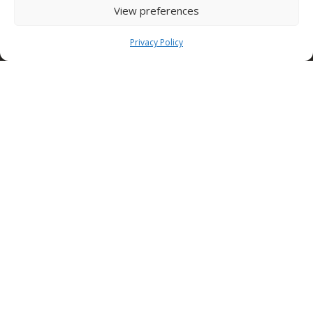
View preferences
Policy
Privacy Policy
Orari
Condor S.p.A.
Zona Industriale,
Conza della Campania (AV)
83040 ITALY
Tel: +39 0827 39512
info@condorspa.com
Pec: condorgroup@pec.it
SEDE NUSCO
Contrada Fiorentine