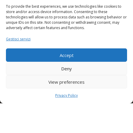
Link utili
To provide the best experiences, we use technologies like cookies to
store and/or access device information. Consenting to these
technologies will allow us to process data such as browsing behavior or
Policy
unique IDs on this site. Not consenting or withdrawing consent, may
adversely affect certain features and functions.
Orari
Gestisci servizi
Accept
Condor S.p.A.
Deny
Zona Industriale,
Conza della Campania (AV)
View preferences
83040 ITALY
Privacy Policy
Tel: +39 0827 39512
info@condorspa.com
Pec: condorgroup@pec.it
SEDE NUSCO