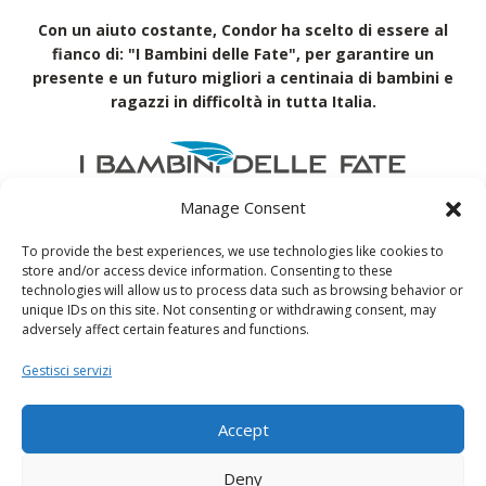
Con un aiuto costante, Condor ha scelto di essere al
fianco di: "I Bambini delle Fate", per garantire un
presente e un futuro migliori a centinaia di bambini e
ragazzi in difficoltà in tutta Italia.
Manage Consent
Il miglior modo di restare aggiornati sul mondo
To provide the best experiences, we use technologies like cookies to
Condor. Scaricala subito!
store and/or access device information. Consenting to these
technologies will allow us to process data such as browsing behavior or
Condor
unique IDs on this site. Not consenting or withdrawing consent, may
adversely affect certain features and functions.
Formwork
Gestisci servizi
Accept
Deny