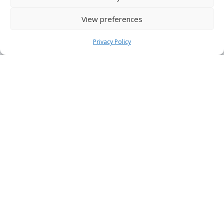
View preferences
Resta aggiornato
Privacy Policy
Iscriviti subito alla nostra newsletter
per ricevere avvisi di settore, notizie e
approfondimenti da Condor.
ISCRIVITI