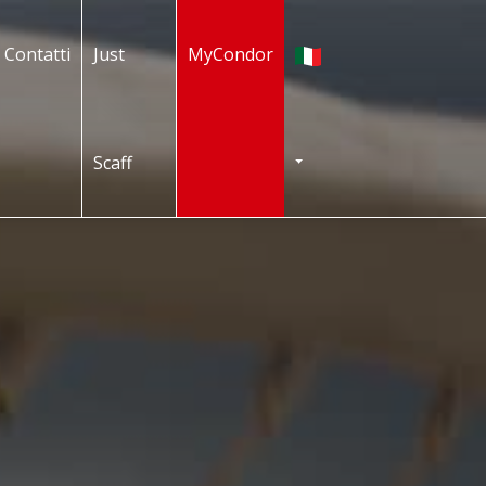
Italiano
Contatti
Just
MyCondor
Scaff
TOGGLE DROPDOWN