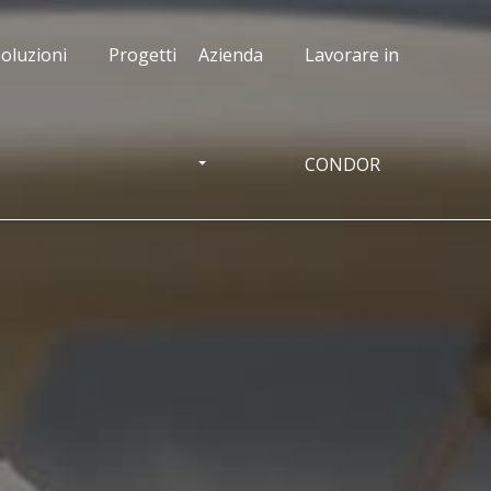
oluzioni
Progetti
Azienda
Lavorare in
CONDOR
OGGLE DROPDOWN
TOGGLE DROPDOWN