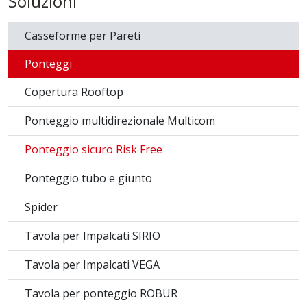
a noleggio
clicca qui per contattare ora un nostro referente
per maggiori info e quotazioni o chiama il
numero:
+39 0827 223785
Soluzioni
Casseforme per Pareti
Ponteggi
Copertura Rooftop
Ponteggio multidirezionale Multicom
Ponteggio sicuro Risk Free
Ponteggio tubo e giunto