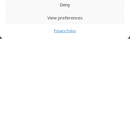
Deny
SEDE NUSCO
Contrada Fiorentine
View preferences
Nusco (Av)
83051 ITALY
Tel: +39 0827 1813932
Privacy Policy
SEDE TORINO (Edilcomec)
Via Lando Conti, 1
Nichelino (TO)
10042 ITALY
Tel: +39 011 624750
info@edilcomec.it
SEDE MILANO
Via Uboldo, 191
Caronno Pertusella (VA)
21042 ITALY
Tel: +39 02 47763744