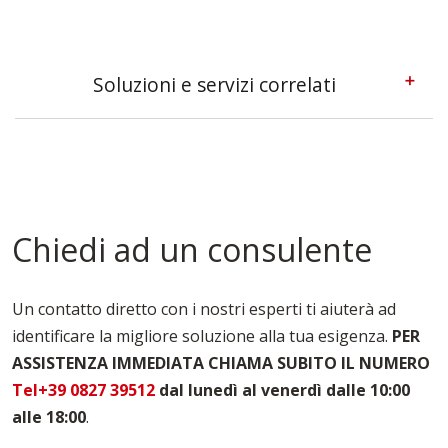
Soluzioni e servizi correlati
Casseforme Metalliche Perugia
Casseforme Modulari Perugia
Casseforme Per Edilizia Perugia
Casseforme Per Fondazioni Perugia
Casseforme Per Pilastri Perugia
Chiedi ad un consulente
Casseforme Per Solai Perugia
Casseforme Per Travi Perugia
Casseforme Perugia
Un contatto diretto con i nostri esperti ti aiuterà ad
Noleggio Casseforme Perugia
identificare la migliore soluzione alla tua esigenza.
PER
Noleggio Casseri Per Armatura Perugia
ASSISTENZA IMMEDIATA CHIAMA SUBITO IL NUMERO
Puntelli Per Solai Perugia
Vendita Casseforme Perugia
Tel+39 0827 39512
dal lunedì al venerdì dalle 10:00
alle 18:00
.