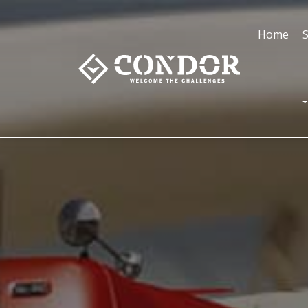
Home
S
T