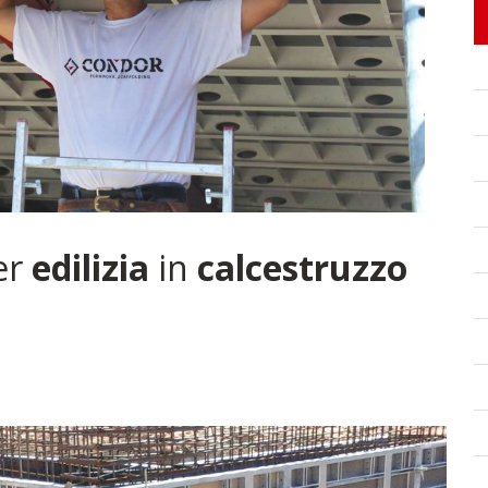
er
edilizia
in
calcestruzzo