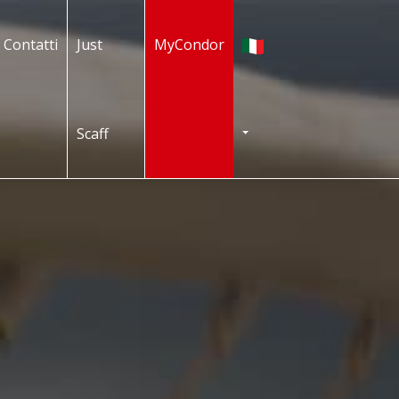
Italiano
Contatti
Just
MyCondor
Scaff
TOGGLE DROPDOWN