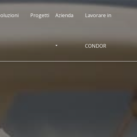
oluzioni
Progetti
Azienda
Lavorare in
CONDOR
OGGLE DROPDOWN
TOGGLE DROPDOWN