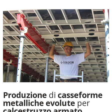
Produzione
di
casseforme
metalliche
evolute
per
calcestruzzo armato