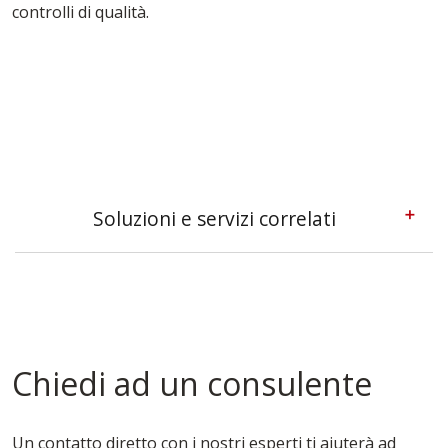
controlli di qualità.
Soluzioni e servizi correlati
Casseforme A Telaio Sondrio
Casseforme Modulari Sondrio
Casseforme Per Edilizia Sondrio
Casseforme Per Fondazioni Sondrio
Casseforme Per Pilastri Sondrio
Chiedi ad un consulente
Casseforme Per Solai Sondrio
Casseforme Per Travi Sondrio
Casseforme Sondrio
Un contatto diretto con i nostri esperti ti aiuterà ad