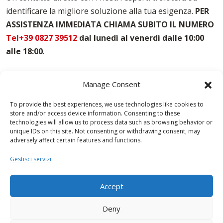
Noleggio Casseforme Sondrio
identificare la migliore soluzione alla tua esigenza.
PER
Noleggio Casseri Per Armatura Sondrio
ASSISTENZA IMMEDIATA CHIAMA SUBITO IL NUMERO
Puntelli Per Solai Sondrio
Vendita Casseforme Sondrio
Tel+39 0827 39512
dal lunedì al venerdì dalle 10:00
alle 18:00
.
Manage Consent
To provide the best experiences, we use technologies like cookies to
store and/or access device information. Consenting to these
technologies will allow us to process data such as browsing behavior or
unique IDs on this site. Not consenting or withdrawing consent, may
adversely affect certain features and functions.
Gestisci servizi
Accept
Deny