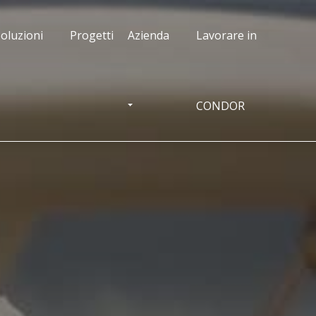
oluzioni
Progetti
Azienda
Lavorare in
CONDOR
OGGLE DROPDOWN
TOGGLE DROPDOWN