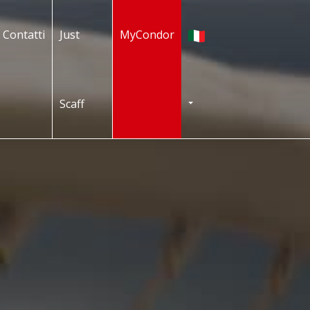
Italiano
Contatti
Just
MyCondor
Scaff
TOGGLE DROPDOWN