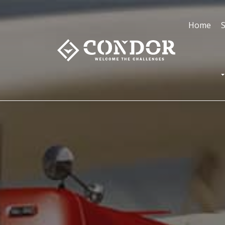
Home
S
T