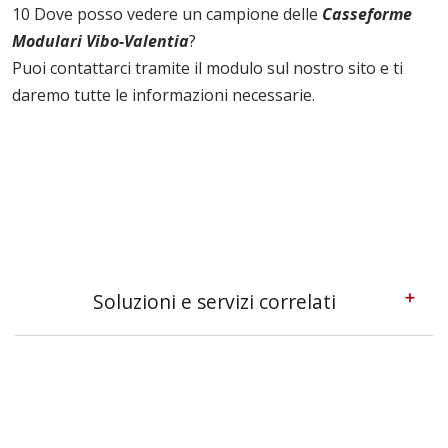
10 Dove posso vedere un campione delle
Casseforme
Modulari Vibo-Valentia
?
Puoi contattarci tramite il modulo sul nostro sito e ti
daremo tutte le informazioni necessarie.
Soluzioni e servizi correlati
Casseforme A Telaio Vibo-valentia
Casseforme Metalliche Vibo-valentia
Casseforme Per Edilizia Vibo-valentia
Casseforme Per Fondazioni Vibo-valentia