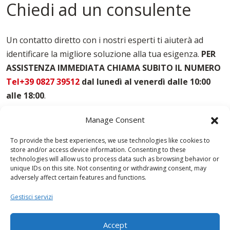
Casseforme Per Pilastri Vibo-valentia
Chiedi ad un consulente
Casseforme Per Solai Vibo-valentia
Casseforme Per Travi Vibo-valentia
Casseforme Vibo-valentia
Un contatto diretto con i nostri esperti ti aiuterà ad
Noleggio Casseforme Vibo-valentia
identificare la migliore soluzione alla tua esigenza.
PER
Noleggio Casseri Per Armatura Vibo-valentia
ASSISTENZA IMMEDIATA CHIAMA SUBITO IL NUMERO
Puntelli Per Solai Vibo-valentia
Vendita Casseforme Vibo-valentia
Tel+39 0827 39512
dal lunedì al venerdì dalle 10:00
alle 18:00
.
Manage Consent
To provide the best experiences, we use technologies like cookies to
store and/or access device information. Consenting to these
technologies will allow us to process data such as browsing behavior or
unique IDs on this site. Not consenting or withdrawing consent, may
adversely affect certain features and functions.
Gestisci servizi
Accept