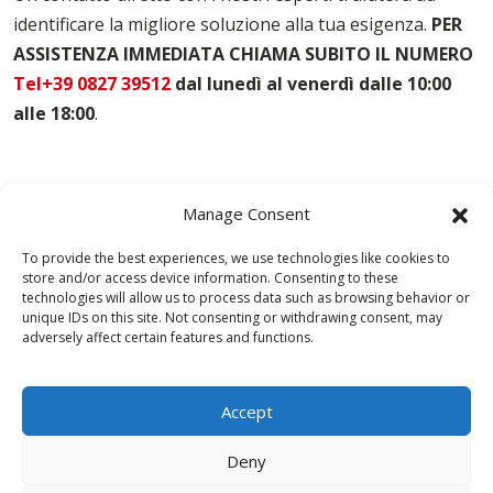
Noleggio Casseforme Asti
identificare la migliore soluzione alla tua esigenza.
PER
Noleggio Casseri Per Armatura Asti
ASSISTENZA IMMEDIATA CHIAMA SUBITO IL NUMERO
Puntelli Per Solai Asti
Vendita Casseforme Asti
Tel+39 0827 39512
dal lunedì al venerdì dalle 10:00
alle 18:00
.
Manage Consent
To provide the best experiences, we use technologies like cookies to
store and/or access device information. Consenting to these
technologies will allow us to process data such as browsing behavior or
unique IDs on this site. Not consenting or withdrawing consent, may
adversely affect certain features and functions.
Accept
Deny