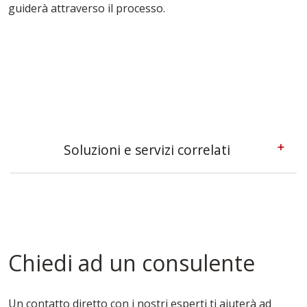
guiderà attraverso il processo.
Soluzioni e servizi correlati
Casseforme A Telaio Asti
Casseforme Asti
Casseforme Metalliche Asti
Casseforme Modulari Asti
Casseforme Per Fondazioni Asti
Chiedi ad un consulente
Casseforme Per Pilastri Asti
Casseforme Per Solai Asti
Casseforme Per Travi Asti
Un contatto diretto con i nostri esperti ti aiuterà ad