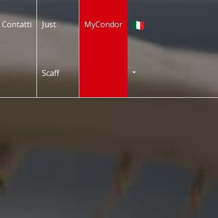
Italiano
Contatti
Just
MyCondor
Scaff
TOGGLE DROPDOWN