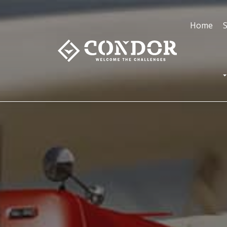
Home
S
T