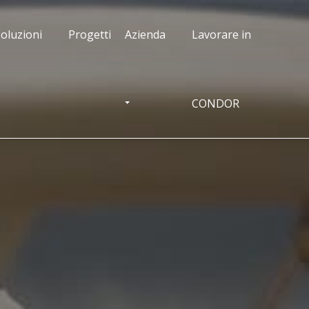
oluzioni
Progetti
Azienda
Lavorare in
CONDOR
OGGLE DROPDOWN
TOGGLE DROPDOWN