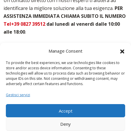
Un contatto diretto con i nostri esperti ti aiuterà ad
Noleggio Casseforme Pavia
identificare la migliore soluzione alla tua esigenza.
PER
Noleggio Casseri Per Armatura Pavia
ASSISTENZA IMMEDIATA CHIAMA SUBITO IL NUMERO
Puntelli Per Solai Pavia
Vendita Casseforme Pavia
Tel+39 0827 39512
dal lunedì al venerdì dalle 10:00
alle 18:00
.
Manage Consent
To provide the best experiences, we use technologies like cookies to
store and/or access device information. Consenting to these
technologies will allow us to process data such as browsing behavior or
unique IDs on this site. Not consenting or withdrawing consent, may
adversely affect certain features and functions.
Gestisci servizi
Accept
Deny