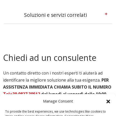
Soluzioni e servizi correlati
Casseforme A Telaio Cremona
Casseforme Cremona
Casseforme Metalliche Cremona
Casseforme Modulari Cremona
Casseforme Per Edilizia Cremona
Chiedi ad un consulente
Casseforme Per Pilastri Cremona
Casseforme Per Solai Cremona
Casseforme Per Travi Cremona
Un contatto diretto con i nostri esperti ti aiuterà ad
Noleggio Casseforme Cremona
identificare la migliore soluzione alla tua esigenza.
PER
Noleggio Casseri Per Armatura Cremona
ASSISTENZA IMMEDIATA CHIAMA SUBITO IL NUMERO
Puntelli Per Solai Cremona
Vendita Casseforme Cremona
Tel+39 0827 39512
dal lunedì al venerdì dalle 10:00
alle 18:00
.
Manage Consent
To provide the best experiences, we use technologies like cookies to