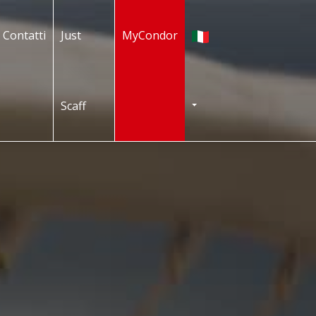
Italiano
Contatti
Just
MyCondor
Scaff
TOGGLE DROPDOWN