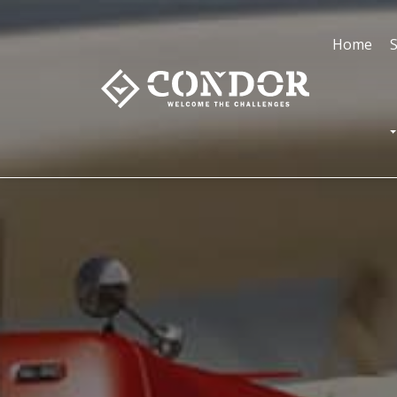
Home
S
T