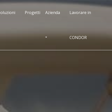
oluzioni
Progetti
Azienda
Lavorare in
CONDOR
OGGLE DROPDOWN
TOGGLE DROPDOWN