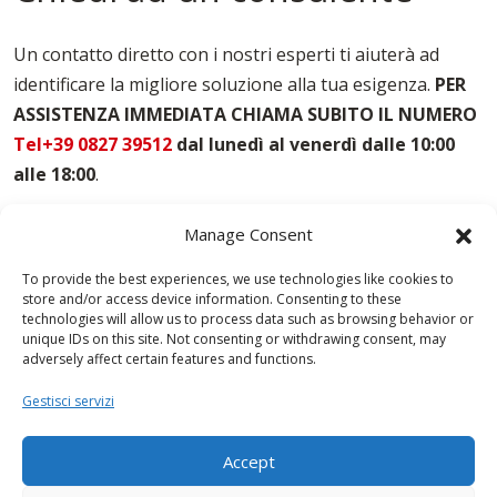
Casseforme Per Travi Ogliastra
Noleggio Casseforme Ogliastra
Un contatto diretto con i nostri esperti ti aiuterà ad
Noleggio Casseri Per Armatura Ogliastra
identificare la migliore soluzione alla tua esigenza.
PER
Puntelli Per Solai Ogliastra
ASSISTENZA IMMEDIATA CHIAMA SUBITO IL NUMERO
Vendita Casseforme Ogliastra
Tel+39 0827 39512
dal lunedì al venerdì dalle 10:00
alle 18:00
.
Manage Consent
To provide the best experiences, we use technologies like cookies to
store and/or access device information. Consenting to these
technologies will allow us to process data such as browsing behavior or
unique IDs on this site. Not consenting or withdrawing consent, may
adversely affect certain features and functions.
Gestisci servizi
Accept