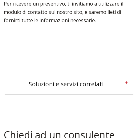
Per ricevere un preventivo, ti invitiamo a utilizzare il
modulo di contatto sul nostro sito, e saremo lieti di
fornirti tutte le informazioni necessarie.
Soluzioni e servizi correlati
Casseforme A Telaio Ogliastra
Casseforme Metalliche Ogliastra
Casseforme Modulari Ogliastra
Casseforme Ogliastra
Casseforme Per Edilizia Ogliastra
Chiedi ad un consulente
Casseforme Per Solai Ogliastra