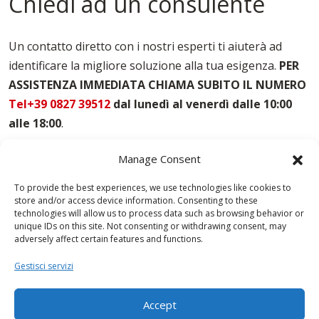
Chiedi ad un consulente
Casseforme Per Solai Ragusa
Casseforme Per Travi Ragusa
Casseforme Ragusa
Un contatto diretto con i nostri esperti ti aiuterà ad
Noleggio Casseforme Ragusa
identificare la migliore soluzione alla tua esigenza.
PER
Noleggio Casseri Per Armatura Ragusa
ASSISTENZA IMMEDIATA CHIAMA SUBITO IL NUMERO
Puntelli Per Solai Ragusa
Vendita Casseforme Ragusa
Tel+39 0827 39512
dal lunedì al venerdì dalle 10:00
alle 18:00
.
Manage Consent
To provide the best experiences, we use technologies like cookies to
store and/or access device information. Consenting to these
technologies will allow us to process data such as browsing behavior or
unique IDs on this site. Not consenting or withdrawing consent, may
adversely affect certain features and functions.
Gestisci servizi
Accept