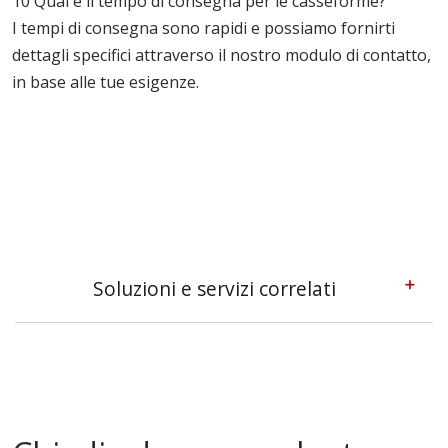
10 Qual è il tempo di consegna per le casseforme?
I tempi di consegna sono rapidi e possiamo fornirti
dettagli specifici attraverso il nostro modulo di contatto,
in base alle tue esigenze.
Soluzioni e servizi correlati
Casseforme A Telaio Ragusa
Casseforme Metalliche Ragusa
Casseforme Modulari Ragusa
Casseforme Per Edilizia Ragusa
Casseforme Per Pilastri Ragusa