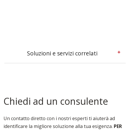
Soluzioni e servizi correlati
Casseforme A Telaio Napoli
Casseforme Metalliche Napoli
Casseforme Modulari Napoli
Casseforme Napoli
Casseforme Per Edilizia Napoli
Chiedi ad un consulente
Casseforme Per Fondazioni Napoli
Casseforme Per Solai Napoli
Casseforme Per Travi Napoli
Un contatto diretto con i nostri esperti ti aiuterà ad
Noleggio Casseforme Napoli
identificare la migliore soluzione alla tua esigenza.
PER
Noleggio Casseri Per Armatura Napoli