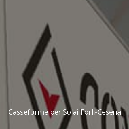
Casseforme per Solai Forli-Cesena