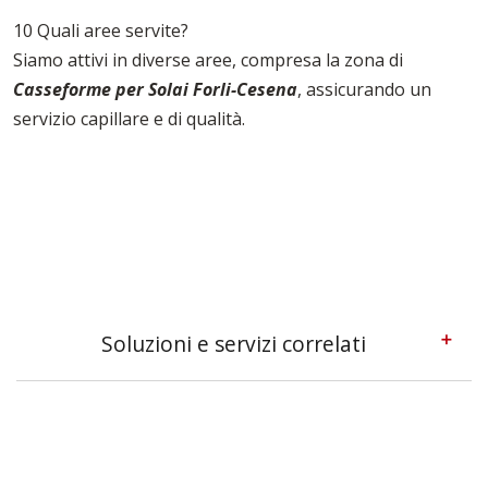
10 Quali aree servite?
Siamo attivi in diverse aree, compresa la zona di
Casseforme per Solai Forli-Cesena
, assicurando un
servizio capillare e di qualità.
Soluzioni e servizi correlati
Casseforme A Telaio Forli-cesena
Casseforme Forli-cesena
Casseforme Metalliche Forli-cesena
Casseforme Modulari Forli-cesena