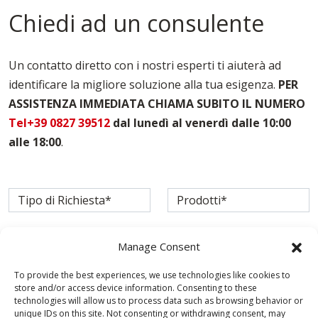
Casseforme Per Edilizia Forli-cesena
Chiedi ad un consulente
Casseforme Per Fondazioni Forli-cesena
Casseforme Per Pilastri Forli-cesena
Casseforme Per Travi Forli-cesena
Un contatto diretto con i nostri esperti ti aiuterà ad
Noleggio Casseforme Forli-cesena
identificare la migliore soluzione alla tua esigenza.
PER
Noleggio Casseri Per Armatura Forli-cesena
ASSISTENZA IMMEDIATA CHIAMA SUBITO IL NUMERO
Puntelli Per Solai Forli-cesena
Vendita Casseforme Forli-cesena
Tel+39 0827 39512
dal lunedì al venerdì dalle 10:00
alle 18:00
.
Manage Consent
To provide the best experiences, we use technologies like cookies to
store and/or access device information. Consenting to these
technologies will allow us to process data such as browsing behavior or
unique IDs on this site. Not consenting or withdrawing consent, may