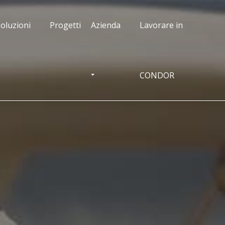
oluzioni
Progetti
Azienda
Lavorare in
CONDOR
OGGLE DROPDOWN
TOGGLE DROPDOWN