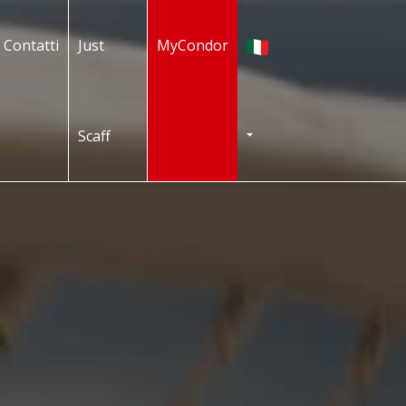
Italiano
Contatti
Just
MyCondor
Scaff
TOGGLE DROPDOWN