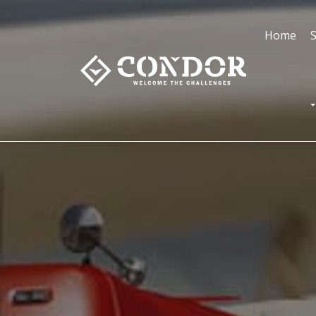
Home
S
T