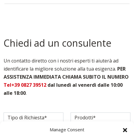
Casseforme A Telaio Palermo
Casseforme Metalliche Palermo
Casseforme Modulari Palermo
Casseforme Palermo
Casseforme Per Edilizia Palermo
Chiedi ad un consulente
Casseforme Per Fondazioni Palermo
Casseforme Per Pilastri Palermo
Casseforme Per Solai Palermo
Un contatto diretto con i nostri esperti ti aiuterà ad
Noleggio Casseforme Palermo
identificare la migliore soluzione alla tua esigenza.
PER
Noleggio Casseri Per Armatura Palermo
ASSISTENZA IMMEDIATA CHIAMA SUBITO IL NUMERO
Puntelli Per Solai Palermo
Vendita Casseforme Palermo
Tel+39 0827 39512
dal lunedì al venerdì dalle 10:00
alle 18:00
.
Manage Consent