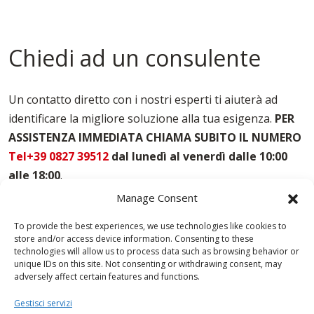
Casseforme Modulari Salerno
Casseforme Per Edilizia Salerno
Casseforme Per Fondazioni Salerno
Chiedi ad un consulente
Casseforme Per Pilastri Salerno
Casseforme Per Solai Salerno
Casseforme Salerno
Un contatto diretto con i nostri esperti ti aiuterà ad
Noleggio Casseforme Salerno
identificare la migliore soluzione alla tua esigenza.
PER
Noleggio Casseri Per Armatura Salerno
ASSISTENZA IMMEDIATA CHIAMA SUBITO IL NUMERO
Puntelli Per Solai Salerno
Vendita Casseforme Salerno
Tel+39 0827 39512
dal lunedì al venerdì dalle 10:00
alle 18:00
.
Manage Consent
To provide the best experiences, we use technologies like cookies to
store and/or access device information. Consenting to these
technologies will allow us to process data such as browsing behavior or
unique IDs on this site. Not consenting or withdrawing consent, may
adversely affect certain features and functions.
Gestisci servizi