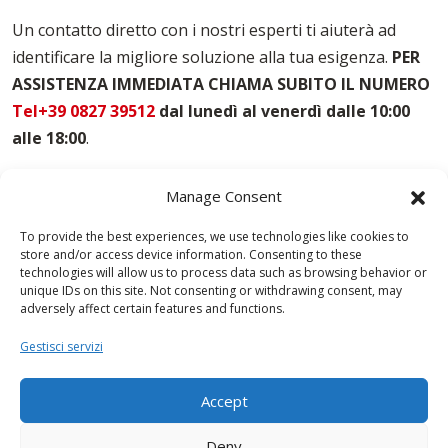
Noleggio Casseforme Trapani
Un contatto diretto con i nostri esperti ti aiuterà ad
Noleggio Casseri Per Armatura Trapani
identificare la migliore soluzione alla tua esigenza.
PER
Puntelli Per Solai Trapani
ASSISTENZA IMMEDIATA CHIAMA SUBITO IL NUMERO
Vendita Casseforme Trapani
Tel+39 0827 39512
dal lunedì al venerdì dalle 10:00
alle 18:00
.
Manage Consent
To provide the best experiences, we use technologies like cookies to
store and/or access device information. Consenting to these
technologies will allow us to process data such as browsing behavior or
unique IDs on this site. Not consenting or withdrawing consent, may
adversely affect certain features and functions.
Gestisci servizi
Accept
Deny