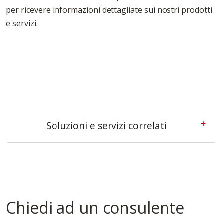
per ricevere informazioni dettagliate sui nostri prodotti
e servizi.
Soluzioni e servizi correlati
Casseforme A Telaio Trapani
Casseforme Metalliche Trapani
Casseforme Modulari Trapani
Casseforme Per Edilizia Trapani
Casseforme Per Fondazioni Trapani
Chiedi ad un consulente
Casseforme Per Solai Trapani
Casseforme Trapani