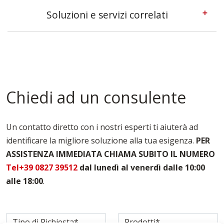
Soluzioni e servizi correlati
Casseforme A Telaio Roma
Casseforme Metalliche Roma
Casseforme Modulari Roma
Casseforme Per Edilizia Roma
Casseforme Per Fondazioni Roma
Chiedi ad un consulente
Casseforme Per Pilastri Roma
Casseforme Per Solai Roma
Casseforme Per Travi Roma
Un contatto diretto con i nostri esperti ti aiuterà ad
Noleggio Casseforme Roma
identificare la migliore soluzione alla tua esigenza.
PER
Noleggio Casseri Per Armatura Roma
ASSISTENZA IMMEDIATA CHIAMA SUBITO IL NUMERO
Puntelli Per Solai Roma
Vendita Casseforme Roma
Tel+39 0827 39512
dal lunedì al venerdì dalle 10:00
alle 18:00
.