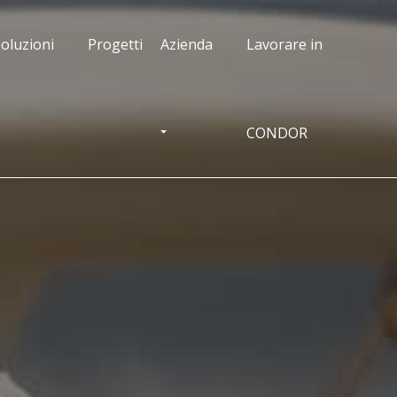
oluzioni
Progetti
Azienda
Lavorare in
CONDOR
OGGLE DROPDOWN
TOGGLE DROPDOWN