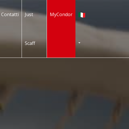
Italiano
Contatti
Just
MyCondor
Scaff
TOGGLE DROPDOWN