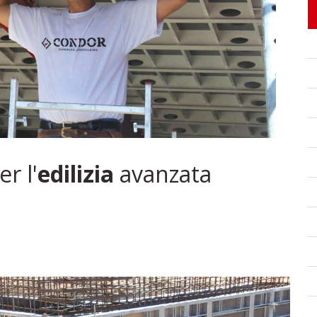
r l'
edilizia
avanzata