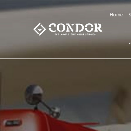
Home
S
T