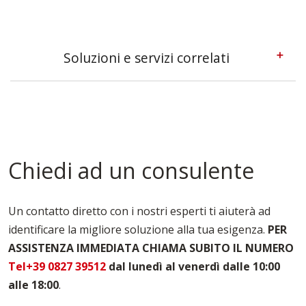
Soluzioni e servizi correlati
Casseforme A Telaio Bologna
Casseforme Bologna
Casseforme Metalliche Bologna
Casseforme Modulari Bologna
Casseforme Per Edilizia Bologna
Chiedi ad un consulente
Casseforme Per Fondazioni Bologna
Casseforme Per Pilastri Bologna
Casseforme Per Solai Bologna
Un contatto diretto con i nostri esperti ti aiuterà ad
Casseforme Per Travi Bologna
identificare la migliore soluzione alla tua esigenza.
PER
Noleggio Casseri Per Armatura Bologna
ASSISTENZA IMMEDIATA CHIAMA SUBITO IL NUMERO
Puntelli Per Solai Bologna
Vendita Casseforme Bologna
Tel+39 0827 39512
dal lunedì al venerdì dalle 10:00
alle 18:00
.