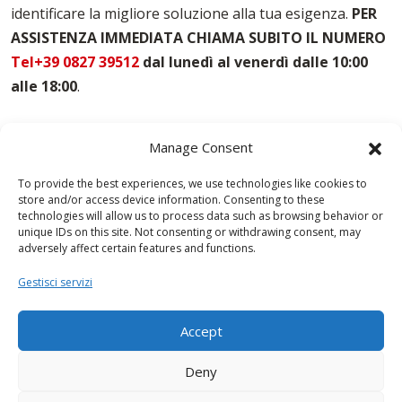
identificare la migliore soluzione alla tua esigenza.
PER
Noleggio Casseri Per Armatura Campobasso
ASSISTENZA IMMEDIATA CHIAMA SUBITO IL NUMERO
Puntelli Per Solai Campobasso
Vendita Casseforme Campobasso
Tel+39 0827 39512
dal lunedì al venerdì dalle 10:00
alle 18:00
.
Manage Consent
To provide the best experiences, we use technologies like cookies to
store and/or access device information. Consenting to these
technologies will allow us to process data such as browsing behavior or
unique IDs on this site. Not consenting or withdrawing consent, may
adversely affect certain features and functions.
Gestisci servizi
Accept
Deny