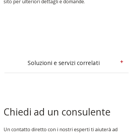
sito per ulteriori dettagli e domande.
Soluzioni e servizi correlati
Casseforme A Telaio Campobasso
Casseforme Campobasso
Casseforme Metalliche Campobasso
Casseforme Modulari Campobasso
Casseforme Per Edilizia Campobasso
Chiedi ad un consulente
Casseforme Per Fondazioni Campobasso
Casseforme Per Pilastri Campobasso
Casseforme Per Solai Campobasso
Un contatto diretto con i nostri esperti ti aiuterà ad
Casseforme Per Travi Campobasso