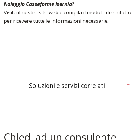
Noleggio Casseforme Isernia
?
Visita il nostro sito web e compila il modulo di contatto
per ricevere tutte le informazioni necessarie.
Soluzioni e servizi correlati
Casseforme A Telaio Isernia
Casseforme Isernia
Casseforme Metalliche Isernia
Casseforme Modulari Isernia
Casseforme Per Edilizia Isernia
Chiedi ad un consulente
Casseforme Per Fondazioni Isernia