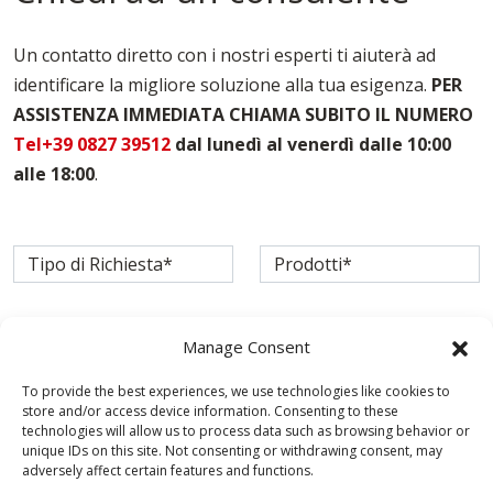
Casseforme Per Pilastri Isernia
Casseforme Per Solai Isernia
Un contatto diretto con i nostri esperti ti aiuterà ad
Casseforme Per Travi Isernia
identificare la migliore soluzione alla tua esigenza.
PER
Noleggio Casseri Per Armatura Isernia
ASSISTENZA IMMEDIATA CHIAMA SUBITO IL NUMERO
Puntelli Per Solai Isernia
Vendita Casseforme Isernia
Tel+39 0827 39512
dal lunedì al venerdì dalle 10:00
alle 18:00
.
Manage Consent
To provide the best experiences, we use technologies like cookies to
store and/or access device information. Consenting to these
technologies will allow us to process data such as browsing behavior or
unique IDs on this site. Not consenting or withdrawing consent, may
adversely affect certain features and functions.