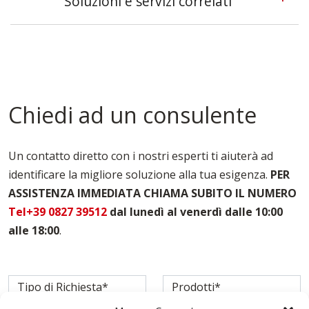
Soluzioni e servizi correlati
Casseforme A Telaio Lodi
Casseforme Lodi
Casseforme Metalliche Lodi
Casseforme Modulari Lodi
Casseforme Per Edilizia Lodi
Chiedi ad un consulente
Casseforme Per Fondazioni Lodi
Casseforme Per Solai Lodi
Casseforme Per Travi Lodi
Un contatto diretto con i nostri esperti ti aiuterà ad
Noleggio Casseri Per Armatura Lodi
identificare la migliore soluzione alla tua esigenza.
PER
Puntelli Per Solai Lodi
ASSISTENZA IMMEDIATA CHIAMA SUBITO IL NUMERO
Vendita Casseforme Lodi
Tel+39 0827 39512
dal lunedì al venerdì dalle 10:00
alle 18:00
.