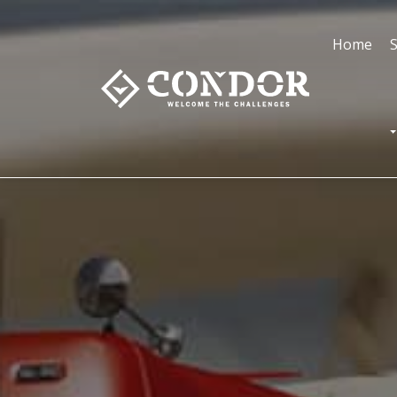
Home
S
T