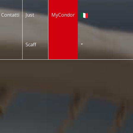
Italiano
Contatti
Just
MyCondor
Scaff
TOGGLE DROPDOWN