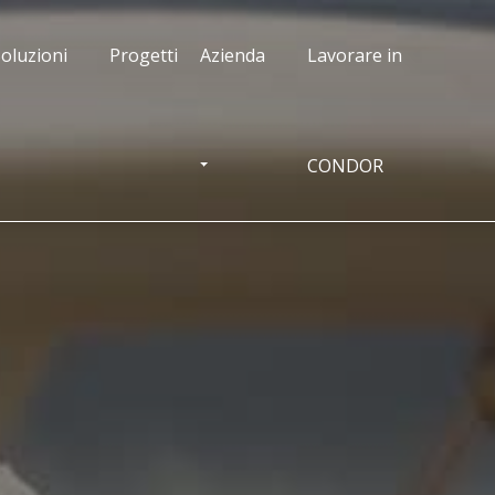
oluzioni
Progetti
Azienda
Lavorare in
CONDOR
OGGLE DROPDOWN
TOGGLE DROPDOWN