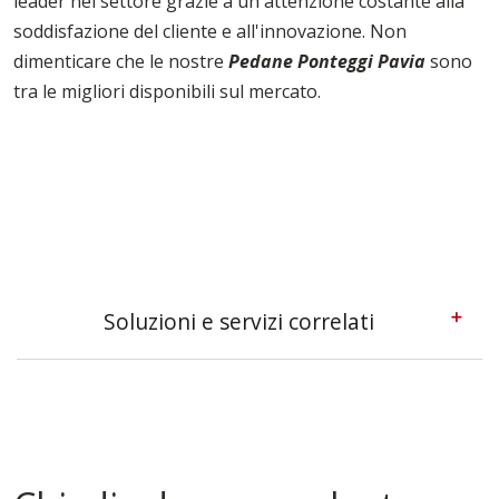
leader nel settore grazie a un'attenzione costante alla
soddisfazione del cliente e all'innovazione. Non
dimenticare che le nostre
Pedane Ponteggi Pavia
sono
tra le migliori disponibili sul mercato.
Soluzioni e servizi correlati
Ponteggi A Sbalzo Pavia
Ponteggi Multidirezionali Pavia
Tavole Da Ponteggio Pavia
Tavole Per Edilizia Pavia