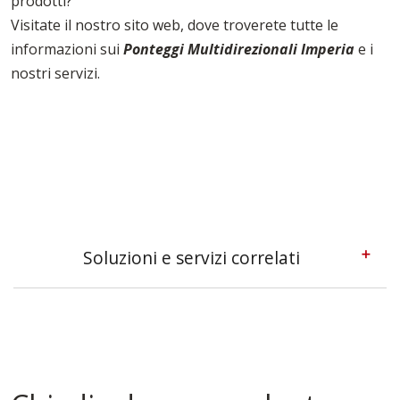
prodotti?
Visitate il nostro sito web, dove troverete tutte le
informazioni sui
Ponteggi Multidirezionali Imperia
e i
nostri servizi.
Soluzioni e servizi correlati
Pedane Ponteggi Imperia
Ponteggi A Sbalzo Imperia
Tavole Da Ponteggio Imperia
Tavole Per Edilizia Imperia