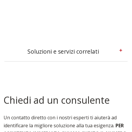
Soluzioni e servizi correlati
Casseforme A Telaio Udine
Casseforme Metalliche Udine
Casseforme Modulari Udine
Casseforme Per Edilizia Udine
Casseforme Per Fondazioni Udine
Chiedi ad un consulente
Casseforme Per Solai Udine
Casseforme Per Travi Udine
Casseforme Udine
Un contatto diretto con i nostri esperti ti aiuterà ad
Noleggio Casseforme Udine
identificare la migliore soluzione alla tua esigenza.
PER
Noleggio Casseri Per Armatura Udine