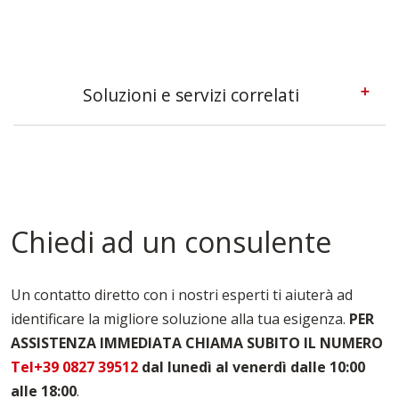
Soluzioni e servizi correlati
Casseforme A Telaio Padova
Casseforme Metalliche Padova
Casseforme Modulari Padova
Casseforme Padova
Casseforme Per Edilizia Padova
Chiedi ad un consulente
Casseforme Per Fondazioni Padova
Casseforme Per Pilastri Padova
Casseforme Per Solai Padova
Un contatto diretto con i nostri esperti ti aiuterà ad
Casseforme Per Travi Padova
identificare la migliore soluzione alla tua esigenza.
PER
Noleggio Casseforme Padova
ASSISTENZA IMMEDIATA CHIAMA SUBITO IL NUMERO
Noleggio Casseri Per Armatura Padova
Puntelli Per Solai Padova
Tel+39 0827 39512
dal lunedì al venerdì dalle 10:00
alle 18:00
.