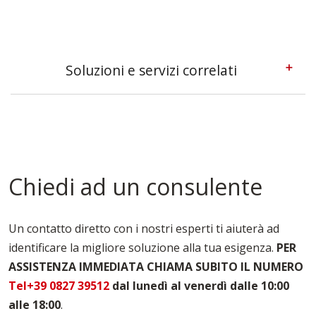
Soluzioni e servizi correlati
Casseforme A Telaio Foggia
Casseforme Metalliche Foggia
Casseforme Modulari Foggia
Casseforme Per Edilizia Foggia
Casseforme Per Fondazioni Foggia
Chiedi ad un consulente
Casseforme Per Pilastri Foggia
Casseforme Per Solai Foggia
Casseforme Per Travi Foggia
Un contatto diretto con i nostri esperti ti aiuterà ad
Noleggio Casseforme Foggia
identificare la migliore soluzione alla tua esigenza.
PER
Noleggio Casseri Per Armatura Foggia
ASSISTENZA IMMEDIATA CHIAMA SUBITO IL NUMERO
Puntelli Per Solai Foggia
Vendita Casseforme Foggia
Tel+39 0827 39512
dal lunedì al venerdì dalle 10:00
alle 18:00
.