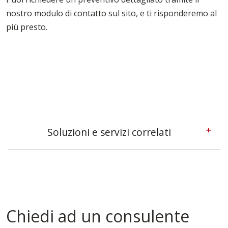
nostro modulo di contatto sul sito, e ti risponderemo al
più presto.
Soluzioni e servizi correlati
Casseforme A Telaio Aosta
Casseforme Aosta
Casseforme Metalliche Aosta
Casseforme Modulari Aosta
Casseforme Per Edilizia Aosta
Chiedi ad un consulente
Casseforme Per Pilastri Aosta