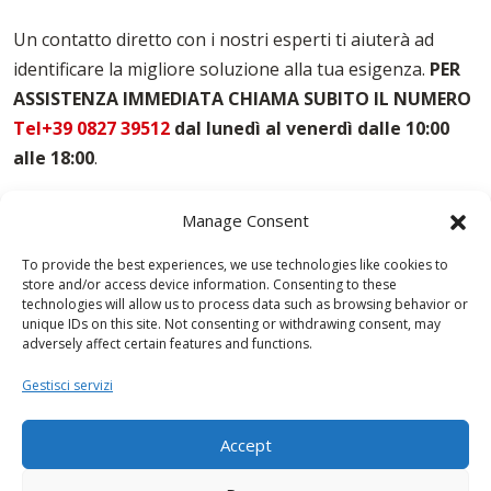
Casseforme Per Solai Aosta
Casseforme Per Travi Aosta
Un contatto diretto con i nostri esperti ti aiuterà ad
Noleggio Casseforme Aosta
identificare la migliore soluzione alla tua esigenza.
PER
Noleggio Casseri Per Armatura Aosta
ASSISTENZA IMMEDIATA CHIAMA SUBITO IL NUMERO
Puntelli Per Solai Aosta
Vendita Casseforme Aosta
Tel+39 0827 39512
dal lunedì al venerdì dalle 10:00
alle 18:00
.
Manage Consent
To provide the best experiences, we use technologies like cookies to
store and/or access device information. Consenting to these
technologies will allow us to process data such as browsing behavior or
unique IDs on this site. Not consenting or withdrawing consent, may
adversely affect certain features and functions.
Gestisci servizi
Accept