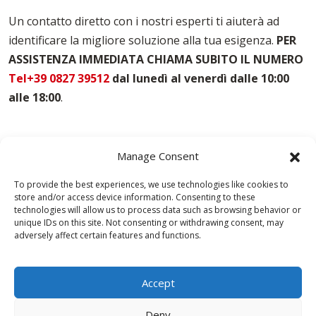
Noleggio Casseforme Matera
Un contatto diretto con i nostri esperti ti aiuterà ad
Noleggio Casseri Per Armatura Matera
identificare la migliore soluzione alla tua esigenza.
PER
Puntelli Per Solai Matera
ASSISTENZA IMMEDIATA CHIAMA SUBITO IL NUMERO
Vendita Casseforme Matera
Tel+39 0827 39512
dal lunedì al venerdì dalle 10:00
alle 18:00
.
Manage Consent
To provide the best experiences, we use technologies like cookies to
store and/or access device information. Consenting to these
technologies will allow us to process data such as browsing behavior or
unique IDs on this site. Not consenting or withdrawing consent, may
adversely affect certain features and functions.
Accept
Deny