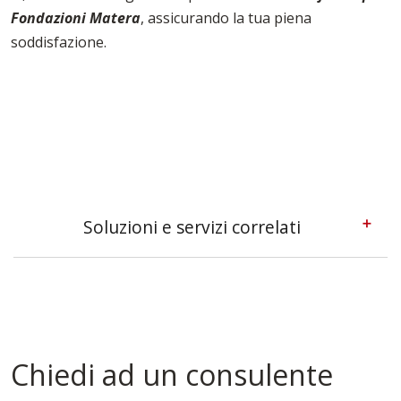
Fondazioni Matera
, assicurando la tua piena
soddisfazione.
Soluzioni e servizi correlati
Casseforme A Telaio Matera
Casseforme Matera
Casseforme Metalliche Matera
Casseforme Modulari Matera
Casseforme Per Edilizia Matera
Chiedi ad un consulente
Casseforme Per Solai Matera
Casseforme Per Travi Matera