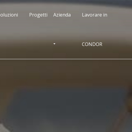
oluzioni
Progetti
Azienda
Lavorare in
CONDOR
OGGLE DROPDOWN
TOGGLE DROPDOWN