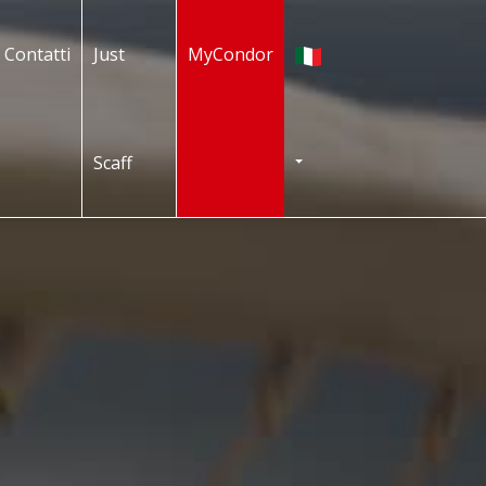
Italiano
Contatti
Just
MyCondor
Scaff
TOGGLE DROPDOWN