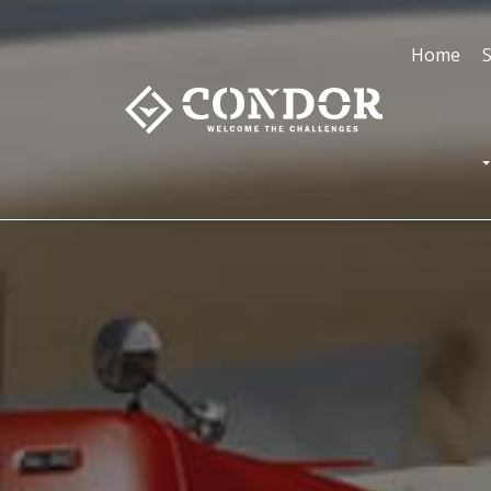
Home
S
T