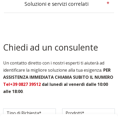
Soluzioni e servizi correlati
Casseforme A Telaio Reggio-calabria
Casseforme Metalliche Reggio-calabria
Casseforme Modulari Reggio-calabria
Casseforme Per Edilizia Reggio-calabria
Casseforme Per Fondazioni Reggio-calabria
Chiedi ad un consulente
Casseforme Per Pilastri Reggio-calabria
Casseforme Per Solai Reggio-calabria
Casseforme Reggio-calabria
Un contatto diretto con i nostri esperti ti aiuterà ad
Noleggio Casseforme Reggio-calabria
identificare la migliore soluzione alla tua esigenza.
PER
Noleggio Casseri Per Armatura Reggio-calabria
ASSISTENZA IMMEDIATA CHIAMA SUBITO IL NUMERO
Puntelli Per Solai Reggio-calabria
Vendita Casseforme Reggio-calabria
Tel+39 0827 39512
dal lunedì al venerdì dalle 10:00
alle 18:00
.