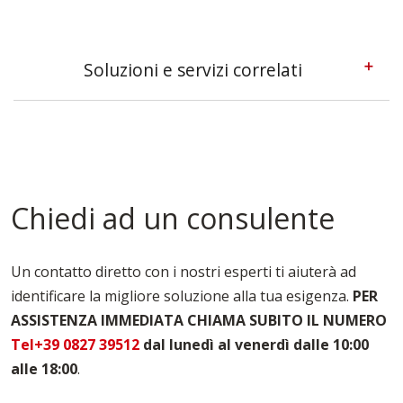
Soluzioni e servizi correlati
Casseforme A Telaio Lecce
Casseforme Lecce
Casseforme Metalliche Lecce
Casseforme Modulari Lecce
Casseforme Per Edilizia Lecce
Chiedi ad un consulente
Casseforme Per Fondazioni Lecce
Casseforme Per Pilastri Lecce
Casseforme Per Travi Lecce
Un contatto diretto con i nostri esperti ti aiuterà ad
Noleggio Casseforme Lecce
identificare la migliore soluzione alla tua esigenza.
PER
Noleggio Casseri Per Armatura Lecce
ASSISTENZA IMMEDIATA CHIAMA SUBITO IL NUMERO
Puntelli Per Solai Lecce
Vendita Casseforme Lecce
Tel+39 0827 39512
dal lunedì al venerdì dalle 10:00
alle 18:00
.