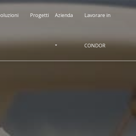
oluzioni
Progetti
Azienda
Lavorare in
CONDOR
OGGLE DROPDOWN
TOGGLE DROPDOWN