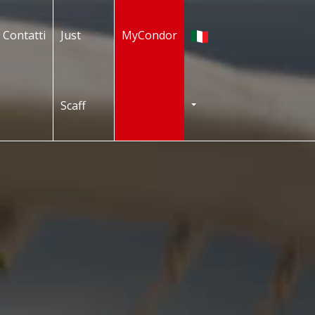
Italiano
Contatti
Just
MyCondor
Scaff
TOGGLE DROPDOWN