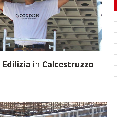
r
Edilizia
in
Calcestruzzo