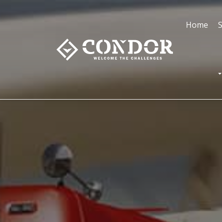
Home
S
T