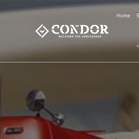
Home
S
T