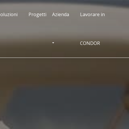
oluzioni
Progetti
Azienda
Lavorare in
CONDOR
OGGLE DROPDOWN
TOGGLE DROPDOWN