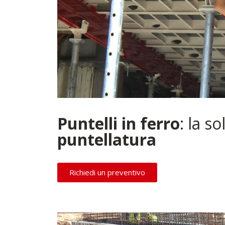
Puntelli
in ferro
: la s
puntellatura
Richiedi un preventivo