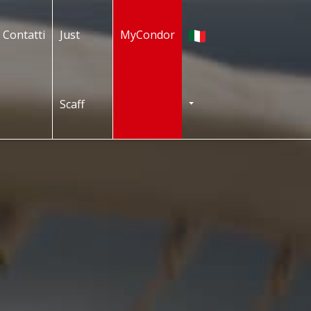
Italiano
Contatti
Just
MyCondor
Scaff
TOGGLE DROPDOWN