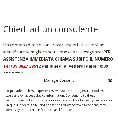
Pedane Ponteggi Pesaro-urbino
Ponteggi A Sbalzo Pesaro-urbino
Ponteggi Multidirezionali Pesaro-urbino
Tavole Per Edilizia Pesaro-urbino
Chiedi ad un consulente
Un contatto diretto con i nostri esperti ti aiuterà ad
identificare la migliore soluzione alla tua esigenza.
PER
ASSISTENZA IMMEDIATA CHIAMA SUBITO IL NUMERO
Tel+39 0827 39512
dal lunedì al venerdì dalle 10:00
alle 18:00
.
Manage Consent
To provide the best experiences, we use technologies like cookies to
store and/or access device information. Consenting to these
technologies will allow us to process data such as browsing behavior or
unique IDs on this site. Not consenting or withdrawing consent, may
adversely affect certain features and functions.