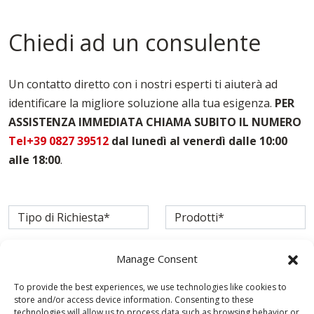
Ponteggi Multidirezionali Verona
Tavole Da Ponteggio Verona
Chiedi ad un consulente
Un contatto diretto con i nostri esperti ti aiuterà ad
identificare la migliore soluzione alla tua esigenza.
PER
ASSISTENZA IMMEDIATA CHIAMA SUBITO IL NUMERO
Tel+39 0827 39512
dal lunedì al venerdì dalle 10:00
alle 18:00
.
Manage Consent
To provide the best experiences, we use technologies like cookies to
store and/or access device information. Consenting to these
technologies will allow us to process data such as browsing behavior or