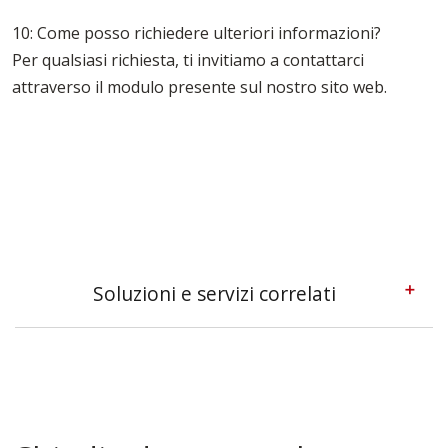
10: Come posso richiedere ulteriori informazioni?
Per qualsiasi richiesta, ti invitiamo a contattarci
attraverso il modulo presente sul nostro sito web.
Soluzioni e servizi correlati
Casseforme A Telaio Torino
Casseforme Modulari Torino
Casseforme Per Edilizia Torino
Casseforme Per Fondazioni Torino
Casseforme Per Pilastri Torino