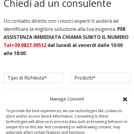
Chiedi ad un consulente
Casseforme Per Solai Torino
Casseforme Per Travi Torino
Casseforme Torino
Un contatto diretto con i nostri esperti ti aiuterà ad
Noleggio Casseforme Torino
identificare la migliore soluzione alla tua esigenza.
PER
Noleggio Casseri Per Armatura Torino
ASSISTENZA IMMEDIATA CHIAMA SUBITO IL NUMERO
Puntelli Per Solai Torino
Vendita Casseforme Torino
Tel+39 0827 39512
dal lunedì al venerdì dalle 10:00
alle 18:00
.
Manage Consent
To provide the best experiences, we use technologies like cookies to
store and/or access device information. Consenting to these
technologies will allow us to process data such as browsing behavior or
unique IDs on this site. Not consenting or withdrawing consent, may
adversely affect certain features and functions.