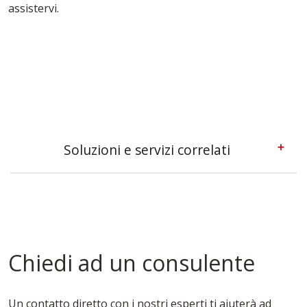
assistervi.
Soluzioni e servizi correlati
Casseforme A Telaio Torino
Casseforme Metalliche Torino
Casseforme Modulari Torino
Casseforme Per Edilizia Torino
Casseforme Per Fondazioni Torino
Chiedi ad un consulente
Casseforme Per Pilastri Torino
Casseforme Per Solai Torino
Casseforme Torino
Un contatto diretto con i nostri esperti ti aiuterà ad