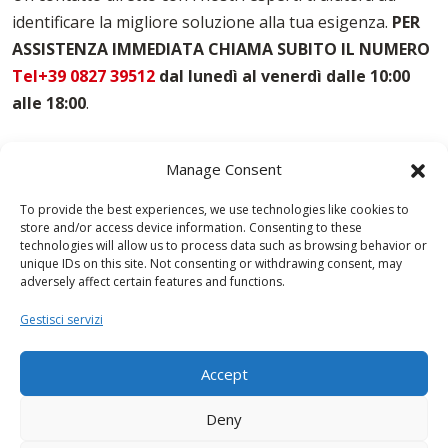
Noleggio Casseforme Torino
identificare la migliore soluzione alla tua esigenza.
PER
Noleggio Casseri Per Armatura Torino
ASSISTENZA IMMEDIATA CHIAMA SUBITO IL NUMERO
Puntelli Per Solai Torino
Vendita Casseforme Torino
Tel+39 0827 39512
dal lunedì al venerdì dalle 10:00
alle 18:00
.
Manage Consent
To provide the best experiences, we use technologies like cookies to
store and/or access device information. Consenting to these
technologies will allow us to process data such as browsing behavior or
unique IDs on this site. Not consenting or withdrawing consent, may
adversely affect certain features and functions.
Gestisci servizi
Accept
Deny