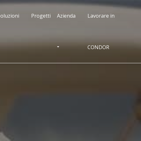
oluzioni
Progetti
Azienda
Lavorare in
CONDOR
OGGLE DROPDOWN
TOGGLE DROPDOWN