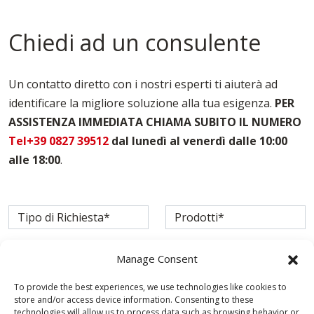
Casseforme Modulari L'aquila
Casseforme Per Edilizia L'aquila
Chiedi ad un consulente
Casseforme Per Fondazioni L'aquila
Casseforme Per Pilastri L'aquila
Casseforme Per Solai L'aquila
Un contatto diretto con i nostri esperti ti aiuterà ad
Casseforme Per Travi L'aquila
identificare la migliore soluzione alla tua esigenza.
PER
Noleggio Casseforme L'aquila
ASSISTENZA IMMEDIATA CHIAMA SUBITO IL NUMERO
Noleggio Casseri Per Armatura L'aquila
Puntelli Per Solai L'aquila
Tel+39 0827 39512
dal lunedì al venerdì dalle 10:00
alle 18:00
.
Manage Consent
To provide the best experiences, we use technologies like cookies to
store and/or access device information. Consenting to these
technologies will allow us to process data such as browsing behavior or